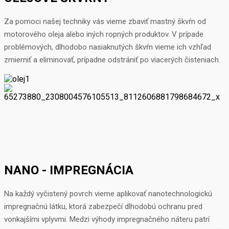
Za pomoci našej techniky vás vieme zbaviť mastný škvŕn od
motorového oleja alebo iných ropných produktov. V prípade
problémových, dlhodobo nasiaknutých škvŕn vieme ich vzhľad
zmierniť a eliminovať, prípadne odstrániť po viacerých čisteniach.
NANO - IMPREGNÁCIA
Na každý vyčistený povrch vieme aplikovať nanotechnologickú
impregnačnú látku, ktorá zabezpečí dlhodobú ochranu pred
vonkajšími vplyvmi. Medzi výhody impregnačného náteru patrí